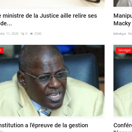
 ministre de la Justice aille relire ses
Manipul
de...
Macky S
Mar 11, 2020
0
2530
kikobya
Ma
l
Sénégal
stitution a l'épreuve de la gestion
Confér