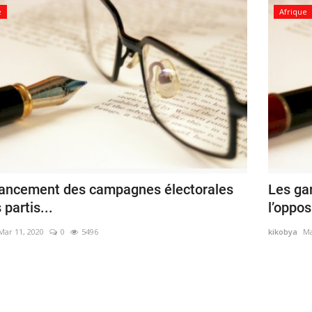
e
Afrique
nancement des campagnes électorales
Les gar
 partis...
l’oppos
Mar 11, 2020
0
5496
kikobya
Ma