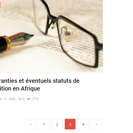
anties et éventuels statuts de
ition en Afrique
r 11, 2020
0
7772
‹
›
1
2
3
4