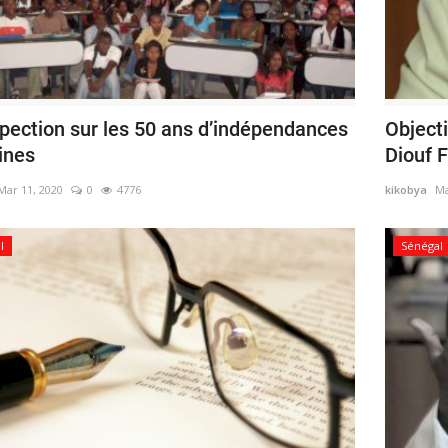
spection sur les 50 ans d’indépendances
Object
ines
Diouf F
Mar 11, 2020
0
4776
kikobya
Ma
l
Sénégal