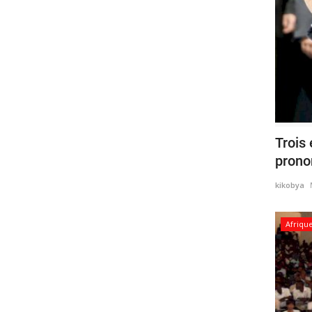
Trois
pronon
kikobya
Afriqu