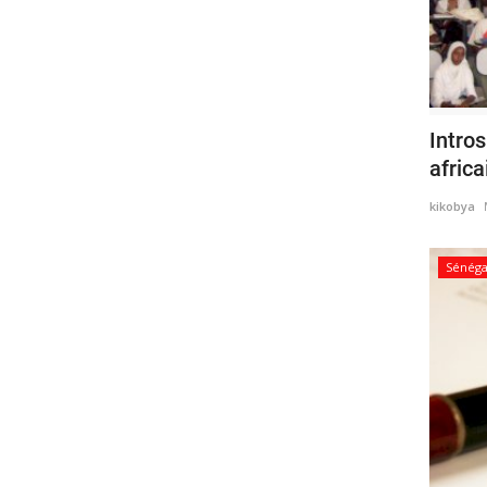
Intro
africa
kikobya
Sénéga