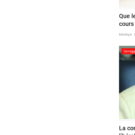
Que le
cours 
kikobya
Sénéga
La con