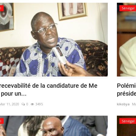
l
Sénégal
recevabilité de la candidature de Me
Polémi
pour un...
préside
Mar 11, 2020
0
3495
kikobya
Ma
l
Sénégal