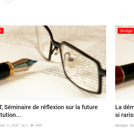
l
Sénégal
 Séminaire de réflexion sur la future
La démi
tution...
si rari
Mar 11, 2020
0
3439
kikobya
Ma