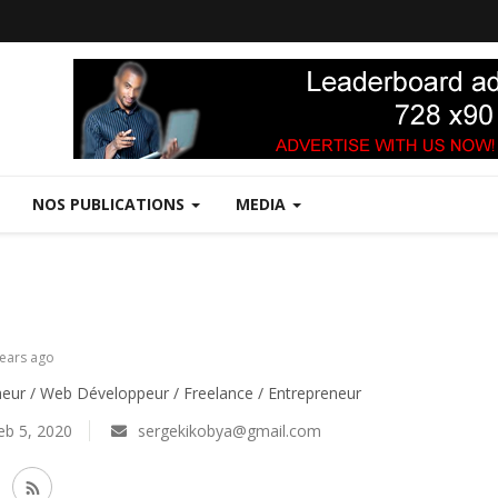
NOS PUBLICATIONS
MEDIA
years ago
eur / Web Développeur / Freelance / Entrepreneur
b 5, 2020
sergekikobya@gmail.com