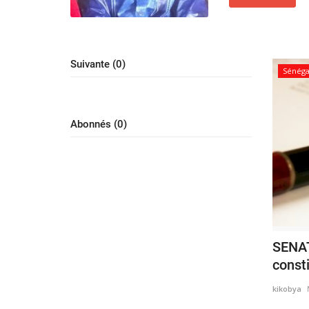
Suivante (0)
Sénéga
Abonnés (0)
SENAT,
consti
kikobya