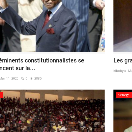
 éminents constitutionnalistes se
Les gr
cent sur la...
kikobya
Ma
Mar 11, 2020
0
2885
e
Sénégal