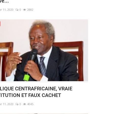
ve...
r 11, 2020
0
2882
LIQUE CENTRAFRICAINE, VRAIE
ITUTION ET FAUX CACHET
r 11, 2020
0
4045