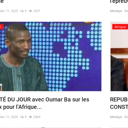
le
l’épreu
Mar 11, 2020
0
2631
kikobya
Ma
l
Afrique
ITÉ DU JOUR avec Oumar Ba sur les
REPUB
 pour l’Afrique...
CONST
Mar 11, 2020
0
2604
kikobya
Ma