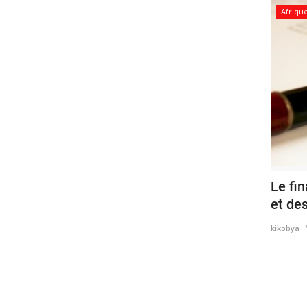
Afriqu
Le fi
et des
kikobya