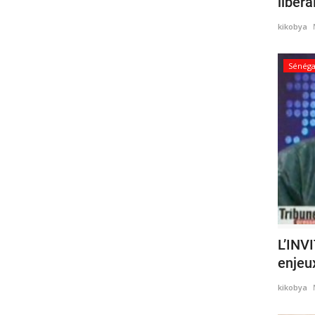
libéra
kikobya
Sénéga
L’INV
enjeux
kikobya