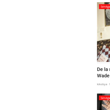
Sénéga
De la 
Wade 
kikobya
Sénéga