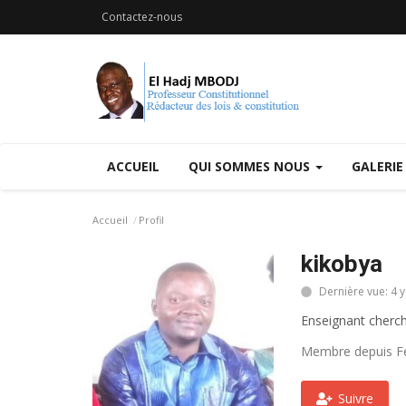
Contactez-nous
ACCUEIL
QUI SOMMES NOUS
GALERIE
Accueil
Profil
kikobya
Dernière vue: 4 
Enseignant cherch
Membre depuis Fe
Suivre