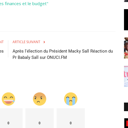
les finances et le budget"
NT
ARTICLE SUIVANT
es
Après l'élection du Président Macky Sall Réaction du
Pr Babaly Sall sur ONUCI.FM
0
0
0
Sénégal