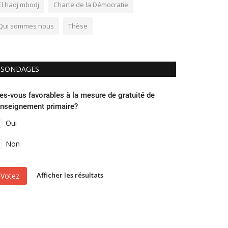
El hadj mbodj
Charte de la Démocratie
Qui sommes nous
Thèse
SONDAGES
es-vous favorables à la mesure de gratuité de
enseignement primaire?
Oui
Non
Afficher les résultats
Votez