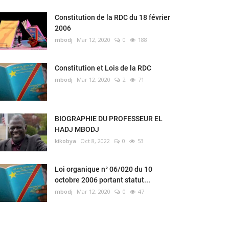
Constitution de la RDC du 18 février
2006
mbodj
Mar 12, 2020
0
188
Constitution et Lois de la RDC
mbodj
Mar 12, 2020
2
71
BIOGRAPHIE DU PROFESSEUR EL
HADJ MBODJ
kikobya
Oct 8, 2022
0
53
Loi organique n° 06/020 du 10
octobre 2006 portant statut...
mbodj
Mar 12, 2020
0
47