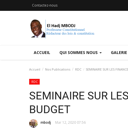
Contactez-nous
ACCUEIL
QUI SOMMES NOUS
GALERIE
Accueil
Nos Publications
RDC
SEMINAIRE SUR LES FINANC
RDC
SEMINAIRE SUR LES
BUDGET
mbodj
Mar 12, 2020 07:56