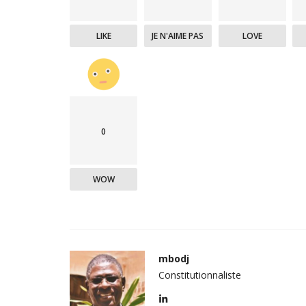
LIKE
JE N'AIME PAS
LOVE
0
u Burkina Faso
Les grandes interviews politiqu
Témoin
WOW
kikobya
Mar 11, 2020
0
2486
mbodj
Constitutionnaliste