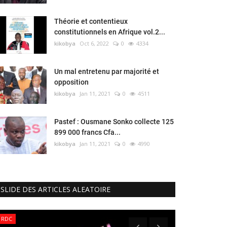
Théorie et contentieux
constitutionnels en Afrique vol.2...
kikobya
Oct 6, 2022
0
4334
Un mal entretenu par majorité et
opposition
kikobya
Jan 11, 2021
0
4511
Pastef : Ousmane Sonko collecte 125
899 000 francs Cfa...
kikobya
Jan 11, 2021
0
4990
SLIDE DES ARTICLES ALEATOIRE
RDC
Sénégal