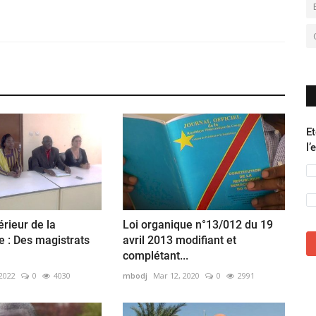
Et
l’
érieur de la
Loi organique n°13/012 du 19
e : Des magistrats
avril 2013 modifiant et
complétant...
 2022
0
4030
mbodj
Mar 12, 2020
0
2991