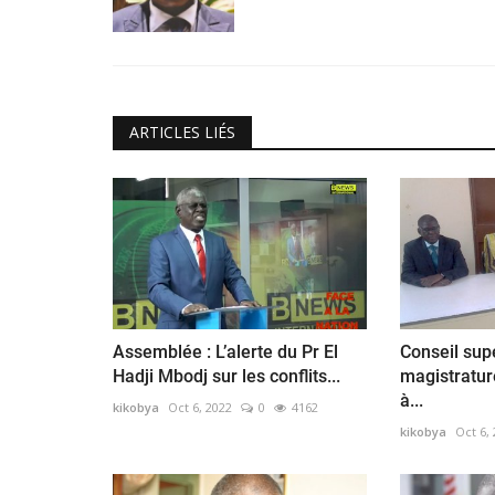
ARTICLES LIÉS
Assemblée : L’alerte du Pr El
Conseil sup
Hadji Mbodj sur les conflits...
magistratur
à...
kikobya
Oct 6, 2022
0
4162
kikobya
Oct 6,