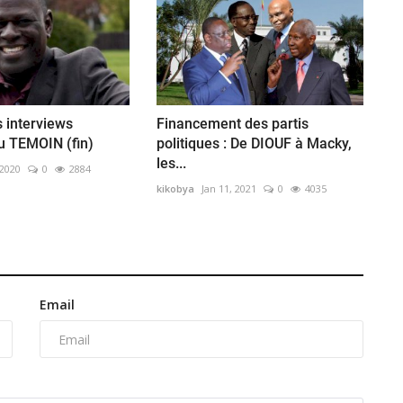
 interviews
Financement des partis
du TEMOIN (fin)
politiques : De DIOUF à Macky,
les...
 2020
0
2884
kikobya
Jan 11, 2021
0
4035
Email