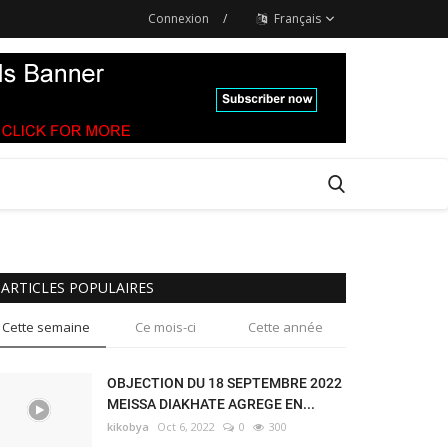
Connexion
/
Français
ARTICLES POPULAIRES
Cette semaine
Ce mois-ci
Cette année
OBJECTION DU 18 SEPTEMBRE 2022
MEISSA DIAKHATE AGREGE EN...
kikobya
Oct 6, 2022
0
300