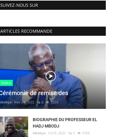
SUIVEZ-NOUS SUR
ARTICLES RECOMMANDE
Vidéo
Cérémonie de remise des
kikobya
Nov 24, 2022
0
3226
BIOGRAPHIE DU PROFESSEUR EL
HADJ MBODJ
kikobya
Oct 8, 2022
0
6766