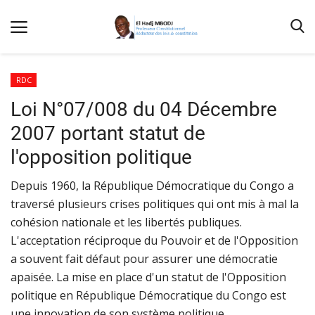
RDC
Loi N°07/008 du 04 Décembre
Accueil
2007 portant statut de
Contactez-nous
l'opposition politique
Qui sommes nous
Depuis 1960, la République Démocratique du Congo a
Galerie
traversé plusieurs crises politiques qui ont mis à mal la
Nos Publications
cohésion nationale et les libertés publiques.
L'acceptation réciproque du Pouvoir et de l'Opposition
Media
a souvent fait défaut pour assurer une démocratie
Terms & Conditions
apaisée. La mise en place d'un statut de l'Opposition
Connexion
politique en République Démocratique du Congo est
une innovation de son système politique.