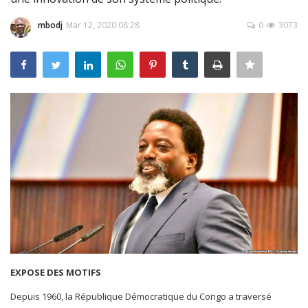
Register
mbodj
Mar 12, 2020 08:28
0
3073
Français
EXPOSE DES MOTIFS
Depuis 1960, la République Démocratique du Congo a traversé