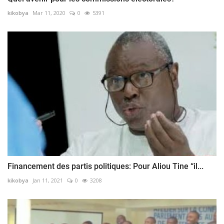
kikobya
Mar 11, 2020
0
5391
Financement des partis politiques: Pour Aliou Tine “il...
kikobya
Jan 11, 2021
0
3208