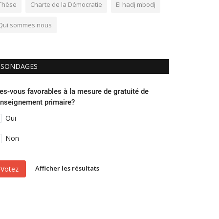
Thèse
Charte de la Démocratie
El hadj mbodj
Qui sommes nous
SONDAGES
es-vous favorables à la mesure de gratuité de
enseignement primaire?
Oui
Non
Afficher les résultats
Votez