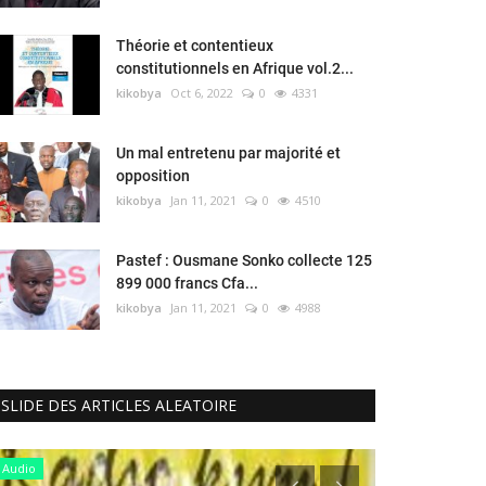
Théorie et contentieux
constitutionnels en Afrique vol.2...
kikobya
Oct 6, 2022
0
4331
Un mal entretenu par majorité et
opposition
kikobya
Jan 11, 2021
0
4510
Pastef : Ousmane Sonko collecte 125
899 000 francs Cfa...
kikobya
Jan 11, 2021
0
4988
SLIDE DES ARTICLES ALEATOIRE
Audio
Sénégal