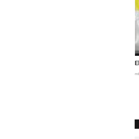
ion sur
Burkina Faso : Atelier de validation de
E
l’avant-projet...
mb
kikobya
Oct 6, 2022
0
4164
1. Du 18 au 19 janvier 2017 s’est tenu à Ouagadougou un
atelier de validation d’un...