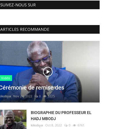
SUIVEZ-NOUS SUR
ARTICLES RECOMMANDE
Vidéo
Cérémonie de remise des
kikobya
Nov 24, 2022
0
3225
BIOGRAPHIE DU PROFESSEUR EL
HADJ MBODJ
kikobya
Oct 8, 2022
0
6761