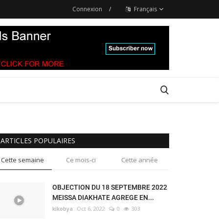
Connexion
/
Français
ARTICLES POPULAIRES
Cette semaine
Ce mois-ci
Cette année
OBJECTION DU 18 SEPTEMBRE 2022
MEISSA DIAKHATE AGREGE EN...
kikobya
Oct 6, 2022
0
303