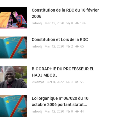
Constitution de la RDC du 18 février
2006
mbodj
Mar 12, 2020
0
194
Constitution et Lois de la RDC
mbodj
Mar 12, 2020
2
65
BIOGRAPHIE DU PROFESSEUR EL
HADJ MBODJ
kikobya
Oct 8, 2022
0
55
Loi organique n° 06/020 du 10
octobre 2006 portant statut...
mbodj
Mar 12, 2020
0
44